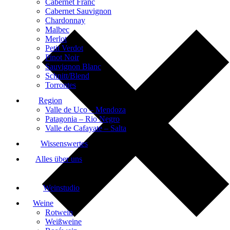
Cabernet Franc
Cabernet Sauvignon
Chardonnay
Malbec
Merlot
Petit Verdot
Pinot Noir
Sauvignon Blanc
Schnitt/Blend
Torrontes
Region
Valle de Uco – Mendoza
Patagonia – Rio Negro
Valle de Cafayate – Salta
Wissenswertes
Alles über uns
Weinstudio
Weine
Rotwein
Weißweine