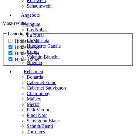
Roséwein
Schaumwein
Angebote
More results...
Weingute
Las Nubes
Generic filters
La Rural
La Mascota
Hidden label
Humberto Canale
Hidden label
Rutini
Hidden label
Valentin Bianchi
Hidden label
Noemia
Rebsorten
Bonarda
Cabernet Franc
Cabernet Sauvignon
Chardonnay
Malbec
Merlot
Petit Verdot
Pinot Noir
Sauvignon Blanc
Schnitt/Blend
Torrontes