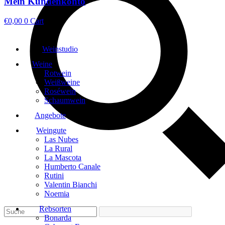
Mein Kundenkonto
€
0,00
0
Cart
Weinstudio
Weine
Rotwein
Weißweine
Roséwein
Schaumwein
Angebote
Weingute
Las Nubes
La Rural
La Mascota
Humberto Canale
Rutini
Valentin Bianchi
Noemia
Rebsorten
Bonarda