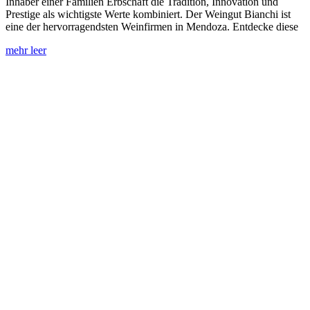
Inhaber einer Familien Erbschaft die Tradition, Innovation und
Prestige als wichtigste Werte kombiniert. Der Weingut Bianchi ist
eine der hervorragendsten Weinfirmen in Mendoza. Entdecke diese
mehr leer