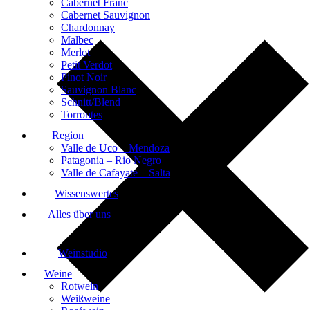
Cabernet Franc
Cabernet Sauvignon
Chardonnay
Malbec
Merlot
Petit Verdot
Pinot Noir
Sauvignon Blanc
Schnitt/Blend
Torrontes
Region
Valle de Uco – Mendoza
Patagonia – Rio Negro
Valle de Cafayate – Salta
Wissenswertes
Alles über uns
Weinstudio
Weine
Rotwein
Weißweine