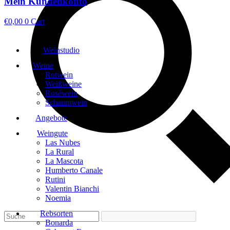
Mein Kundenkonto
€
0,00
0
Cart
Weinstudio
Weine
Rotwein
Weißweine
Roséwein
Schaumwein
Angebote
Weingute
Las Nubes
La Rural
La Mascota
Humberto Canale
Rutini
Valentin Bianchi
Noemia
Rebsorten
Bonarda