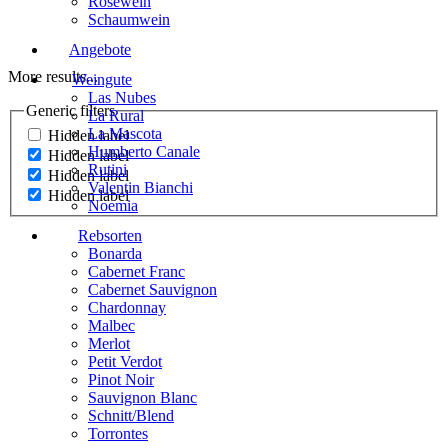
Roséwein
Schaumwein
Angebote
More results...
Weingute
Las Nubes
Generic filters
La Rural
La Mascota
Hidden label
Humberto Canale
Hidden label
Rutini
Hidden label
Valentin Bianchi
Hidden label
Noemia
Rebsorten
Bonarda
Cabernet Franc
Cabernet Sauvignon
Chardonnay
Malbec
Merlot
Petit Verdot
Pinot Noir
Sauvignon Blanc
Schnitt/Blend
Torrontes