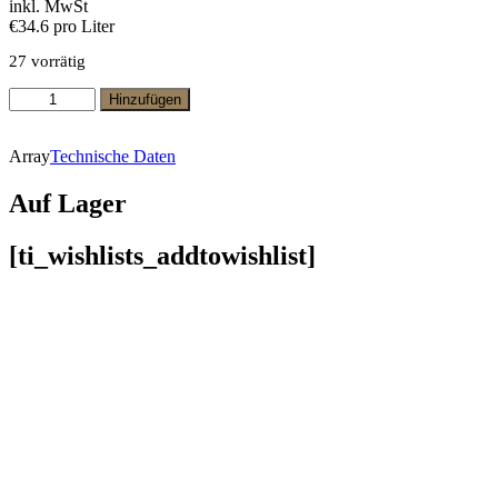
inkl. MwSt
€34.6 pro Liter
27 vorrätig
Rotwein
Hinzufügen
Humberto
Canale
Selección
Array
Technische Daten
Familia
Cabernet
Auf Lager
Franc
Menge
[ti_wishlists_addtowishlist]