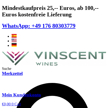
Zum
Mindestkaufpreis 25,-- Euros, ab 100,--
Inhalt
Euros kostenfreie Lieferung
springen
WhatsApp: +49 176 80303779
Suche
Merkzettel
Mein Kundenkonto
€
0,00
0
Cart