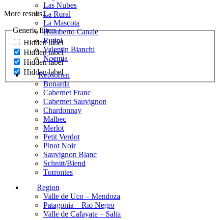
Las Nubes
More results...
La Rural
La Mascota
Generic filters
Humberto Canale
Rutini
Hidden label
Valentin Bianchi
Hidden label
Noemia
Hidden label
Hidden label
Rebsorten
Bonarda
Cabernet Franc
Cabernet Sauvignon
Chardonnay
Malbec
Merlot
Petit Verdot
Pinot Noir
Sauvignon Blanc
Schnitt/Blend
Torrontes
Region
Valle de Uco – Mendoza
Patagonia – Rio Negro
Valle de Cafayate – Salta