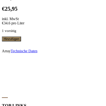
€
25,95
inkl. MwSt
€34.6 pro Liter
1 vorrätig
Rotwein
Hinzufügen
La
Mascota
Unánime
Array
Technische Daten
Blend
Menge
TOP LINKS