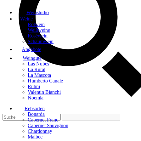
Weinstudio
Weine
Rotwein
Weißweine
Roséwein
Schaumwein
Angebote
Weingute
Las Nubes
La Rural
La Mascota
Humberto Canale
Rutini
Valentin Bianchi
Noemia
Rebsorten
Bonarda
Cabernet Franc
Cabernet Sauvignon
Chardonnay
Malbec