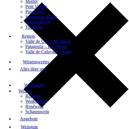
Merlot
Petit Verdot
Pinot Noir
Sauvignon Blanc
Schnitt/Blend
Torrontes
Region
Valle de Uco – Mendoza
Patagonia – Rio Negro
Valle de Cafayate – Salta
Wissenswertes
Alles über uns
Weinstudio
Weine
Rotwein
Weißweine
Roséwein
Schaumwein
Angebote
Weingute