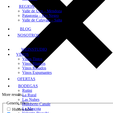
REGION
Valle de Uco – Mendoza
Patagonia – Rio Negro
Valle de Cafayate – Salta
BLOG
NOSOTROS
WEINSTUDIO
VINOS
Vinos Tintos
Vinos Blancos
Vinos Rosados
Vinos Espumantes
OFERTAS
BODEGAS
Rutini
More results...
La Rural
Las Nubes
Generic filters
Humberto Canale
La Mascota
Hidden label