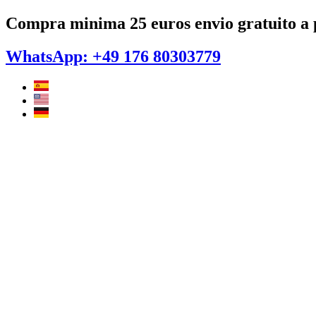
Ir
Compra minima 25 euros envio gratuito a p
al
contenido
WhatsApp: +49 176 80303779