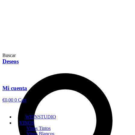
Buscar
Deseos
Mi cuenta
€
0,00
0
Cart
WEINSTUDIO
VINOS
Vinos Tintos
Vinos Blancos