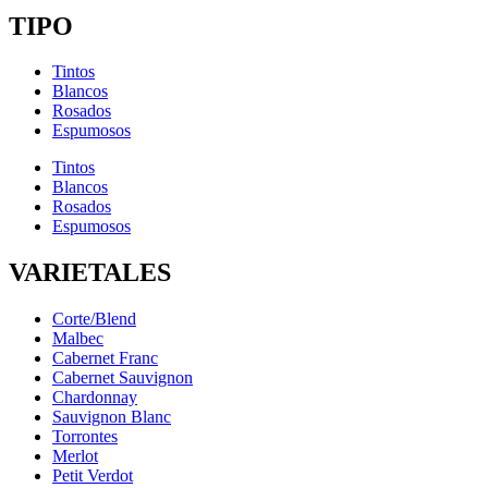
TIPO
Tintos
Blancos
Rosados
Espumosos
Tintos
Blancos
Rosados
Espumosos
VARIETALES
Corte/Blend
Malbec
Cabernet Franc
Cabernet Sauvignon
Chardonnay
Sauvignon Blanc
Torrontes
Merlot
Petit Verdot