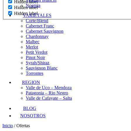
Valentin Bianchi
Hidden label
Noemia
Hidden label
Hidden label
VARIETALES
Corte/Blend
Cabernet Franc
Cabernet Sauvignon
Chardonnay
Malbec
Merlot
Petit Verdot
Pinot Noir
Syrah/Shiraz
Sauvignon Blanc
Torrontes
REGION
Valle de Uco – Mendoza
Patagonia – Rio Negro
Valle de Cafayate – Salta
BLOG
NOSOTROS
Inicio
/ Ofertas