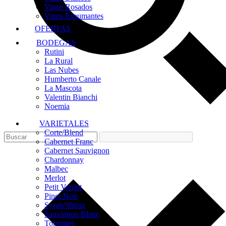
Vinos Rosados
Vinos Espumantes
OFERTAS
BODEGAS
Rutini
La Rural
Las Nubes
Humberto Canale
La Mascota
Valentin Bianchi
Noemia
VARIETALES
Corte/Blend
Cabernet Franc
Cabernet Sauvignon
Chardonnay
Malbec
Merlot
Petit Verdot
Pinot Noir
Syrah/Shiraz
Sauvignon Blanc
Torrontes