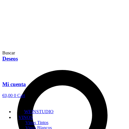
Buscar
Deseos
Mi cuenta
€
0,00
0
Cart
WEINSTUDIO
VINOS
Vinos Tintos
Vinos Blancos