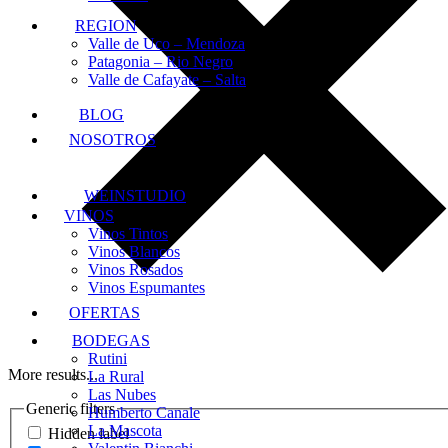
REGION
Valle de Uco – Mendoza
Patagonia – Rio Negro
Valle de Cafayate – Salta
BLOG
NOSOTROS
WEINSTUDIO
VINOS
Vinos Tintos
Vinos Blancos
Vinos Rosados
Vinos Espumantes
OFERTAS
BODEGAS
Rutini
More results...
La Rural
Las Nubes
Generic filters
Humberto Canale
La Mascota
Hidden label