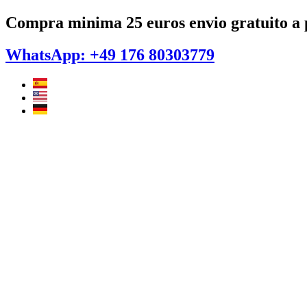
Ir
Compra minima 25 euros envio gratuito a p
al
contenido
WhatsApp: +49 176 80303779