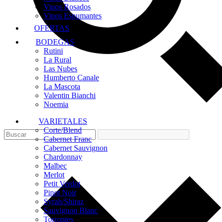
Vinos Rosados
Vinos Espumantes
OFERTAS
BODEGAS
Rutini
La Rural
Las Nubes
Humberto Canale
La Mascota
Valentin Bianchi
Noemia
VARIETALES
Corte/Blend
Cabernet Franc
Cabernet Sauvignon
Chardonnay
Malbec
Merlot
Petit Verdot
Pinot Noir
Syrah/Shiraz
Sauvignon Blanc
Torrontes