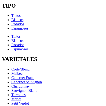
TIPO
Tintos
Blancos
Rosados
Espumosos
Tintos
Blancos
Rosados
Espumosos
VARIETALES
Corte/Blend
Malbec
Cabernet Franc
Cabernet Sauvignon
Chardonnay
Sauvignon Blanc
Torrontes
Merlot
Petit Verdot