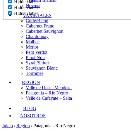
Valentin Bianchi
Hidden label
Noemia
Hidden label
Hidden label
VARIETALES
Corte/Blend
Cabernet Franc
Cabernet Sauvignon
Chardonnay
Malbec
Merlot
Petit Verdot
Pinot Noir
Syrah/Shiraz
Sauvignon Blanc
Torrontes
REGION
Valle de Uco – Mendoza
Patagonia – Rio Negro
Valle de Cafayate – Salta
BLOG
NOSOTROS
Inicio
/
Region
/ Patagonia - Rio Negro