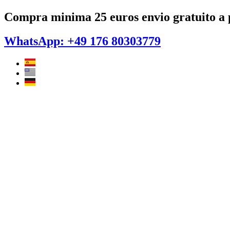
Ir
Compra minima 25 euros envio gratuito a p
al
contenido
WhatsApp: +49 176 80303779